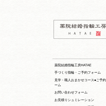
コ
ナ
ン
ビ
テ
ゲ
ン
ー
ツ
シ
へ
ョ
ス
ン
キ
へ
ッ
ス
薬院結婚指輪
プ
キ
房HATAE 
ッ
約フォーム
プ
薬院結婚指輪工房HATAE
手づくり指輪・ご予約フォーム
見学・職人おまかせコース●ご予
ーム
お問い合わせフォーム
お見積りシュミレーション