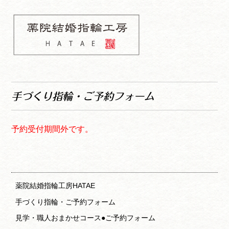
コ
ナ
ン
ビ
テ
ゲ
ン
ー
ツ
シ
へ
ョ
薬院結婚指輪工房
ス
ン
HATAE 予約フォーム
キ
へ
手づくり指輪・ご予約フォーム
ッ
ス
プ
キ
ッ
予約受付期間外です。
プ
薬院結婚指輪工房HATAE
手づくり指輪・ご予約フォーム
見学・職人おまかせコース●ご予約フォーム