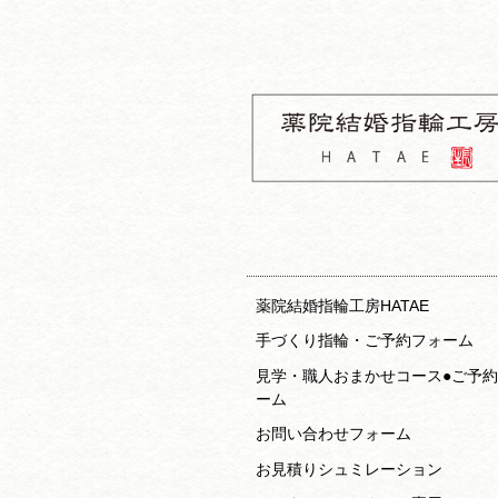
コ
ナ
ン
ビ
テ
ゲ
ン
ー
ツ
シ
へ
ョ
ス
ン
キ
へ
ッ
ス
薬院結婚指輪
プ
キ
房HATAE 
ッ
約フォーム
プ
薬院結婚指輪工房HATAE
手づくり指輪・ご予約フォーム
見学・職人おまかせコース●ご予
ーム
お問い合わせフォーム
お見積りシュミレーション