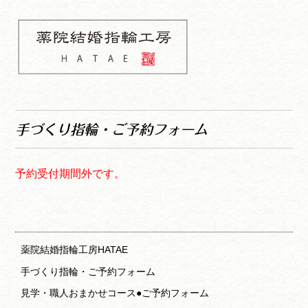
コ
ナ
ン
ビ
テ
ゲ
ン
ー
ツ
シ
へ
ョ
薬院結婚指輪工房
ス
ン
HATAE 予約フォーム
キ
へ
手づくり指輪・ご予約フォーム
ッ
ス
プ
キ
ッ
予約受付期間外です。
プ
薬院結婚指輪工房HATAE
手づくり指輪・ご予約フォーム
見学・職人おまかせコース●ご予約フォーム