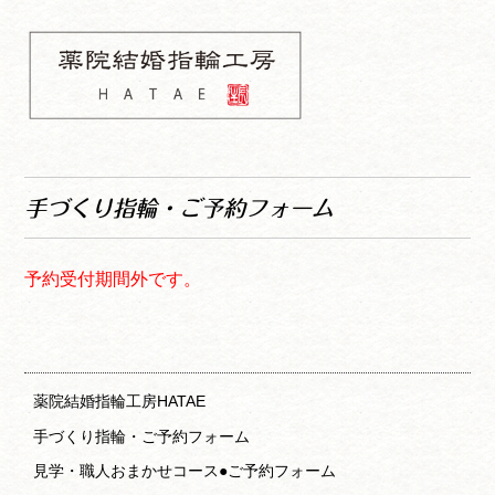
コ
ナ
ン
ビ
テ
ゲ
ン
ー
ツ
シ
へ
ョ
薬院結婚指輪工房
ス
ン
HATAE 予約フォーム
キ
へ
手づくり指輪・ご予約フォーム
ッ
ス
プ
キ
ッ
予約受付期間外です。
プ
薬院結婚指輪工房HATAE
手づくり指輪・ご予約フォーム
見学・職人おまかせコース●ご予約フォーム