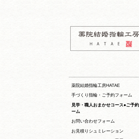
コ
ナ
ン
ビ
テ
ゲ
ン
ー
ツ
シ
へ
ョ
ス
ン
キ
へ
ッ
ス
薬院結婚指輪
プ
キ
房HATAE 
ッ
約フォーム
プ
薬院結婚指輪工房HATAE
手づくり指輪・ご予約フォーム
見学・職人おまかせコース●ご予
ーム
お問い合わせフォーム
お見積りシュミレーション