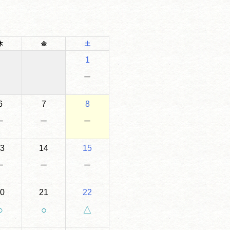
木
金
土
1
－
6
7
8
－
－
－
3
14
15
－
－
－
0
21
22
○
○
△