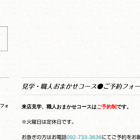
工
予
見学・職人おまかせコース●ご予約フォ
約フォ
来店見学、職人おまかせコース
は
ご予約制
です。
※火曜日は定休日です。
092-733-3636
お急ぎの方はお電話
にてご予約をお