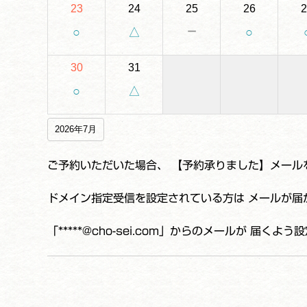
23
24
25
26
2
－
○
△
○
30
31
○
△
2026年7月
ご予約いただいた場合、 【予約承りました】メール
ドメイン指定受信を設定されている方は メールが届
「*****@cho-sei.com」からのメールが 届く