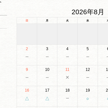
ム
2026年8月
日
月
火
水
2
3
4
5
－
－
－
－
9
10
11
12
1
－
－
×
－
16
17
18
19
2
－
△
△
○