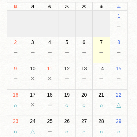
日
月
火
水
木
金
土
1
－
2
3
4
5
6
7
8
－
－
－
－
－
－
－
9
10
11
12
13
14
15
－
×
×
－
－
－
－
16
17
18
19
20
21
22
×
－
○
○
○
○
△
23
24
25
26
27
28
29
－
○
△
○
○
○
○