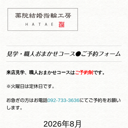
コ
ナ
ン
ビ
テ
ゲ
ン
ー
ツ
シ
へ
ョ
薬院結婚指輪工房
ス
ン
HATAE 予約フォーム
キ
へ
見学・職人おまかせコース●ご予約フォーム
ッ
ス
プ
キ
ッ
来店見学、職人おまかせコース
は
ご予約制
です。
プ
※火曜日は定休日です。
092-733-3636
お急ぎの方はお電話
にてご予約をお願い
します。
2026年8月