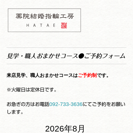
コ
ナ
ン
ビ
テ
ゲ
ン
ー
ツ
シ
へ
ョ
薬院結婚指輪工房
ス
ン
HATAE 予約フォーム
キ
へ
見学・職人おまかせコース●ご予約フォーム
ッ
ス
プ
キ
ッ
来店見学、職人おまかせコース
は
ご予約制
です。
プ
※火曜日は定休日です。
092-733-3636
お急ぎの方はお電話
にてご予約をお願い
します。
2026年8月