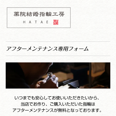
コ
ナ
ン
ビ
テ
ゲ
ン
ー
ツ
シ
へ
ョ
薬院結婚指輪工房
ス
ン
HATAE 予約フォーム
キ
へ
アフターメンテナンス専用フォーム
ッ
ス
プ
キ
ッ
プ
いつまでも安心してお使いいただきたいから、
当店でお作り、ご購入いただいた指輪は
アフターメンテナンスが無料となっております。