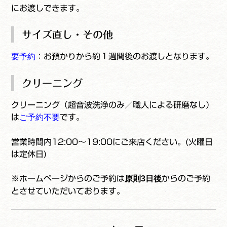
にお渡しできます。
サイズ直し・その他
要予約
：お預かりから約１週間後のお渡しとなります。
クリーニング
クリーニング（超音波洗浄のみ／職人による研磨なし）
は
ご予約不要
です。
営業時間内12:00～19:00にご来店ください。(火曜日
は定休日)
※ホームページからのご予約は
原則3日後
からのご予約
とさせていただいております。