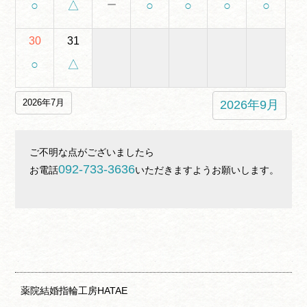
－
○
△
○
○
○
○
30
31
○
△
2026年7月
2026年9月
ご不明な点がございましたら

092-733-3636
お電話
いただきますようお願いします。

薬院結婚指輪工房HATAE