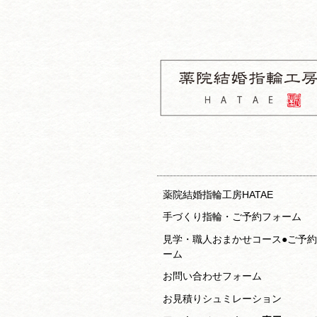
コ
ナ
ン
ビ
テ
ゲ
ン
ー
ツ
シ
へ
ョ
ス
ン
キ
へ
ッ
ス
薬院結婚指輪
プ
キ
房HATAE 
ッ
約フォーム
プ
薬院結婚指輪工房HATAE
手づくり指輪・ご予約フォーム
見学・職人おまかせコース●ご予
ーム
お問い合わせフォーム
お見積りシュミレーション