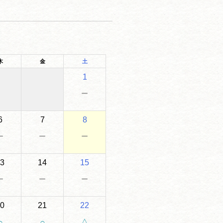
木
金
土
1
－
6
7
8
－
－
－
3
14
15
－
－
－
0
21
22
○
○
△