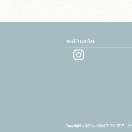
INSTAGRAM
Instagram
Copyright c
薬院結婚指輪工房HATAE 