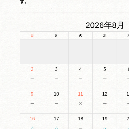
す。
2026年8月
日
月
火
水
2
3
4
5
－
－
－
－
9
10
11
12
1
－
－
×
－
16
17
18
19
2
－
△
△
○