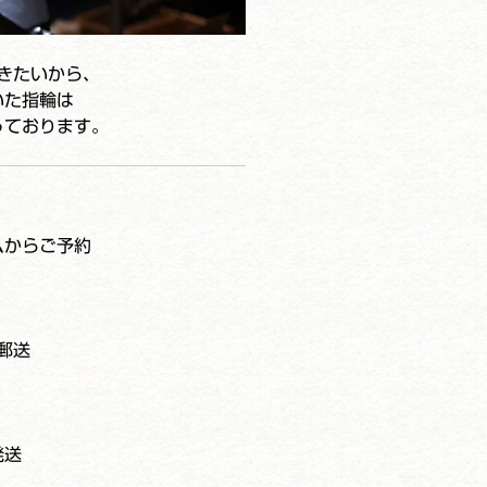
きたいから、
いた指輪は
っております。
ムからご予約
郵送
発送