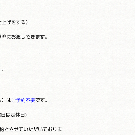
仕上げをする）
以降にお渡しできます。
す。
し）は
ご予約不要
です。
曜日は定休日)
約とさせていただいておりま