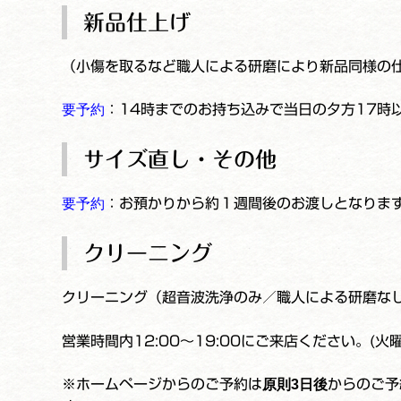
新品仕上げ
（小傷を取るなど職人による研磨により新品同様の
要予約
：14時までのお持ち込みで当日の夕方17時
サイズ直し・その他
要予約
：お預かりから約１週間後のお渡しとなりま
クリーニング
クリーニング（超音波洗浄のみ／職人による研磨な
営業時間内12:00～19:00にご来店ください。(火
※ホームページからのご予約は
原則3日後
からのご予