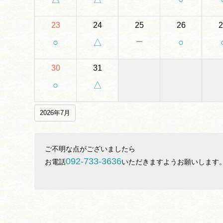
23
24
25
26
2
－
○
△
○
30
31
○
△
2026年7月
ご不明な点がございましたら

092-733-3636
お電話
いただきますようお願いします。