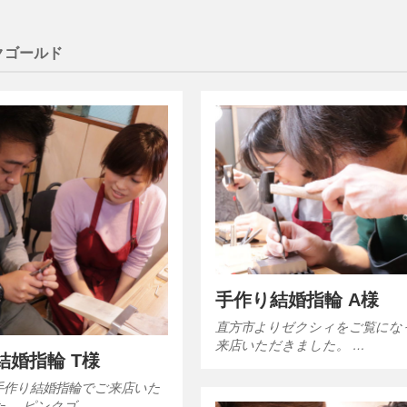
クゴールド
手作り結婚指輪 A様
直方市よりゼクシィをご覧にな
来店いただきました。 …
結婚指輪 T様
手作り結婚指輪でご来店いた
た。 ピンクゴ…