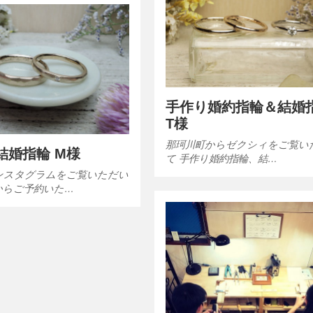
手作り婚約指輪＆結婚
T様
那珂川町からゼクシィをご覧い
結婚指輪 M様
て 手作り婚約指輪、結…
ンスタグラムをご覧いただい
からご予約いた…