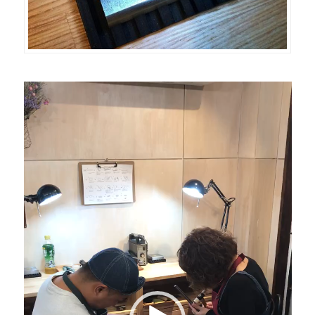
動
画
プ
レ
ー
ヤ
ー